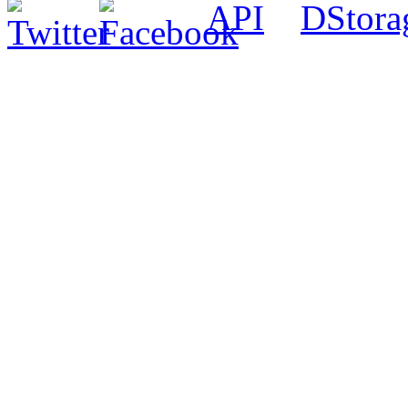
API
DStora