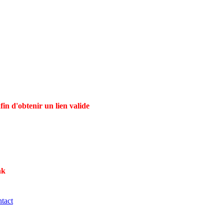
in d'obtenir un lien valide
nk
tact