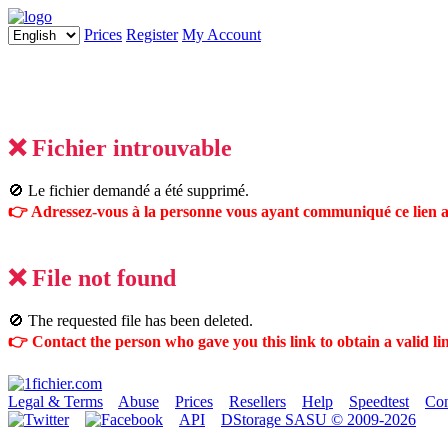
Prices
Register
My Account
❌ Fichier introuvable
🚫 Le fichier demandé a été supprimé.
👉 Adressez-vous à la personne vous ayant communiqué ce lien af
❌ File not found
🚫 The requested file has been deleted.
👉 Contact the person who gave you this link to obtain a valid li
Legal & Terms
Abuse
Prices
Resellers
Help
Speedtest
Con
API
DStorage SASU © 2009-2026