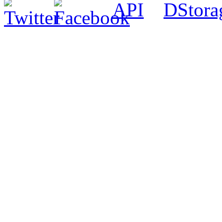
API
DStora