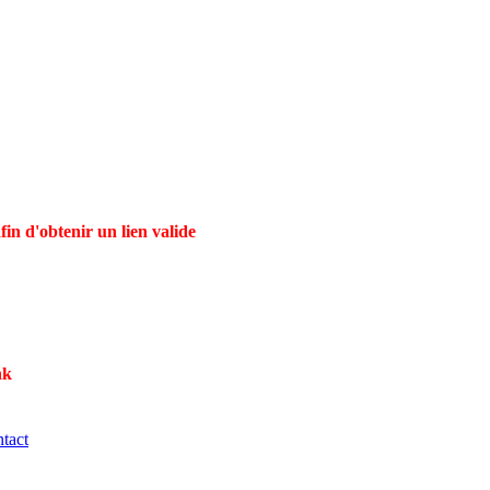
in d'obtenir un lien valide
nk
tact