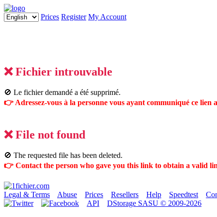
Prices
Register
My Account
❌ Fichier introuvable
🚫 Le fichier demandé a été supprimé.
👉 Adressez-vous à la personne vous ayant communiqué ce lien af
❌ File not found
🚫 The requested file has been deleted.
👉 Contact the person who gave you this link to obtain a valid li
Legal & Terms
Abuse
Prices
Resellers
Help
Speedtest
Con
API
DStorage SASU © 2009-2026